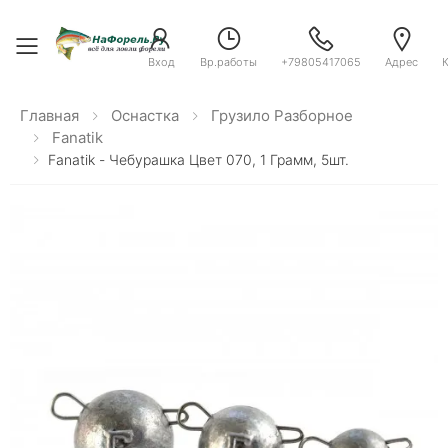
Toggle menu
Вход
Вр.работы
+79805417065
Адрес
Главная
Оснастка
Грузило Разборное
Fanatik
Fanatik - Чебурашка Цвет 070, 1 Грамм, 5шт.