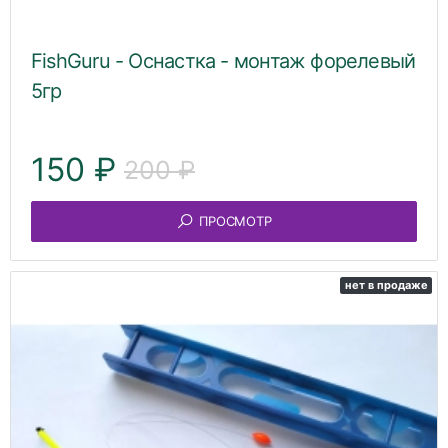
FishGuru - Оснастка - монтаж форелевый
5гр
150 ₽
200 ₽
ПРОСМОТР
нет в продаже