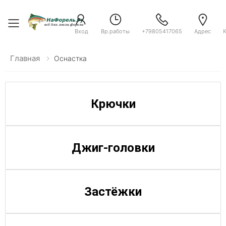
Toggle menu
Вход
Вр.работы
+79805417065
Адрес
Главная
Оснастка
Крючки
Джиг-головки
Застёжки