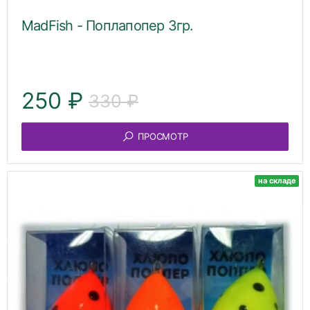
MadFish - Поплапопер 3гр.
250 ₽
330 ₽
ПРОСМОТР
на складе