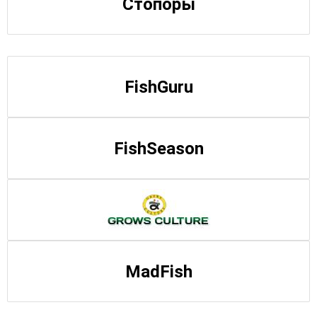
Стопоры
FishGuru
FishSeason
MadFish