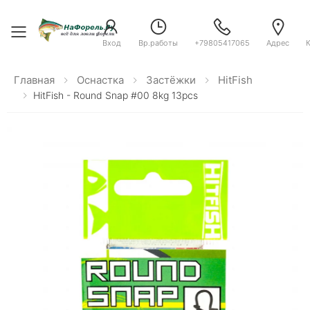
Toggle menu
Вход
Вр.работы
+79805417065
Адрес
Главная
Оснастка
Застёжки
HitFish
HitFish - Round Snap #00 8kg 13pcs