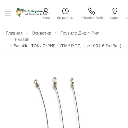
Toggle menu
Вход
Вр.работы
+79805417065
Адрес
Главная
Оснастка
Грузило Джиг-Риг
Fanatik
Fanatik - ТОКИО-РИГ ЧУПА-ЧУПС, Цвет 001, 6 Гр.(3шт)