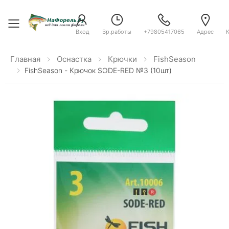
Toggle menu
Вход
Вр.работы
+79805417065
Адрес
Главная
Оснастка
Крючки
FishSeason
FishSeason - Крючок SODE-RED №3 (10шт)