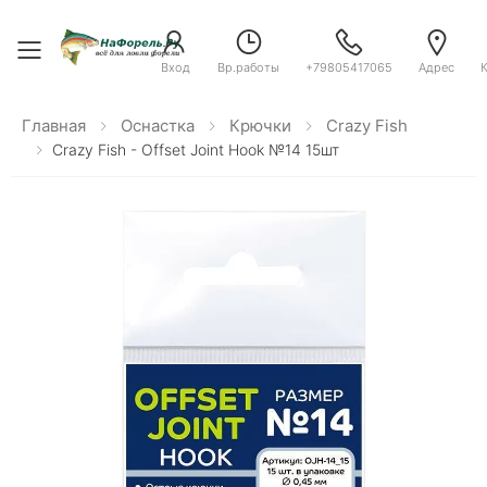
Toggle menu
Вход
Вр.работы
+79805417065
Адрес
Главная
Оснастка
Крючки
Crazy Fish
Crazy Fish - Offset Joint Hook №14 15шт