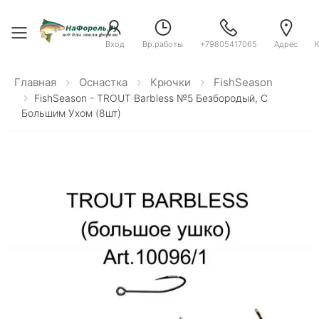
Toggle menu
Вход
Вр.работы
+79805417065
Адрес
Главная
Оснастка
Крючки
FishSeason
FishSeason - TROUT Barbless №5 Безбородый, C
Большим Ухом (8шт)