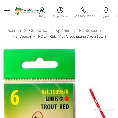
Toggle menu
Вход
Вр.работы
+79805417065
Адрес
Главная
Оснастка
Крючки
FishSeason
FishSeason - TROUT RED №5, C Большим Ухом (5шт)