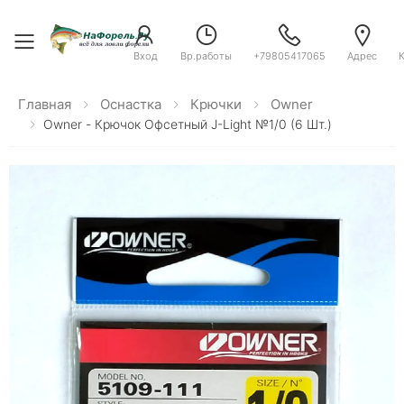
Toggle menu
Вход
Вр.работы
+79805417065
Адрес
Главная
Оснастка
Крючки
Owner
Owner - Крючок Офсетный J-Light №1/0 (6 Шт.)