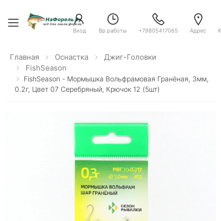
Toggle menu
Вход
Вр.работы
+79805417065
Адрес
Главная
Оснастка
Джиг-Головки
FishSeason
FishSeason - Мормышка Вольфрамовая Гранёная, 3мм,
0.2г, Цвет 07 Серебряный, Крючок 12 (5шт)