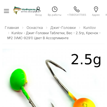
Toggle menu
Вход
Вр.работы
+79805417065
Адрес
Главная
Оснастка
Джиг-Головки
Kunilov
Kunilov - Джиг-Головки Таблетки, Вес - 2.5гр, Крючок -
№2 (VMC-9291) Цвет В Ассортименте