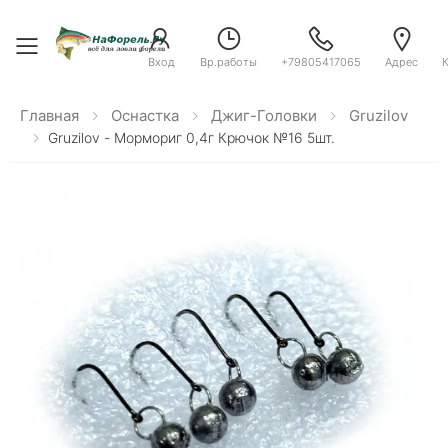
Toggle menu
Вход
Вр.работы
+79805417065
Адрес
Главная
Оснастка
Джиг-Головки
Gruzilov
Gruzilov - Мормориг 0,4г Крючок №16 5шт.