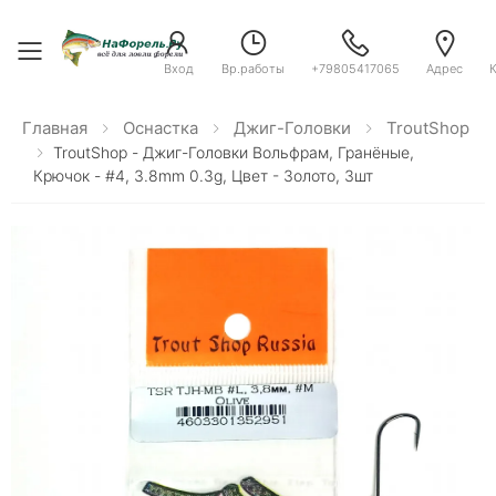
Toggle menu
Вход
Вр.работы
+79805417065
Адрес
Главная
Оснастка
Джиг-Головки
TroutShop
TroutShop - Джиг-Головки Вольфрам, Гранёные,
Крючок - #4, 3.8mm 0.3g, Цвет - Золото, 3шт