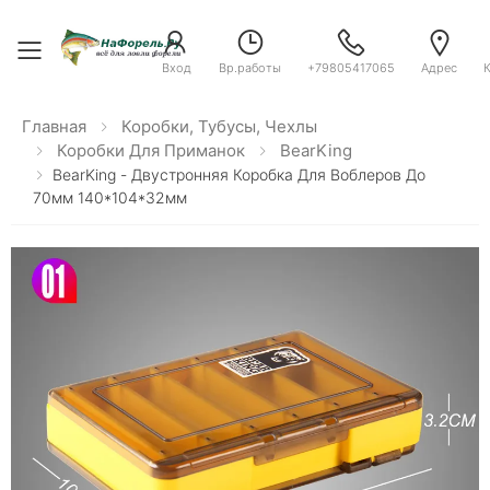
Toggle menu
Вход
Вр.работы
+79805417065
Адрес
Главная
Коробки, Тубусы, Чехлы
Коробки Для Приманок
BearKing
BearKing - Двустронняя Коробка Для Воблеров До
70мм 140*104*32мм