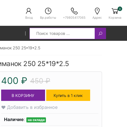
0
Вход
Вр.работы
+79805417065
Адрес
Корзина
Search
иманок 250 25*19*2.5
риманок 250 25*19*2.5
400 ₽
450 ₽
В КОРЗИНУ
Купить в 1 клик
Добавить в избранное
Наличие
:
на складе