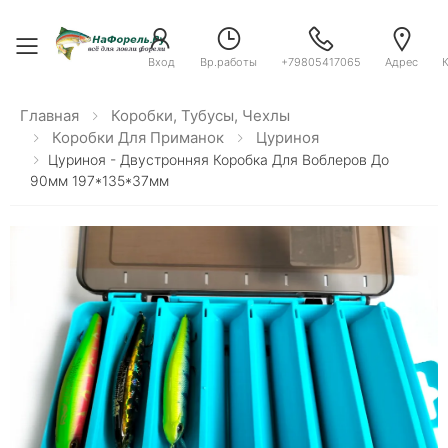
Toggle menu
Вход
Вр.работы
+79805417065
Адрес
Главная
Коробки, Тубусы, Чехлы
Коробки Для Приманок
Цуриноя
Цуриноя - Двустронняя Коробка Для Воблеров До
90мм 197*135*37мм