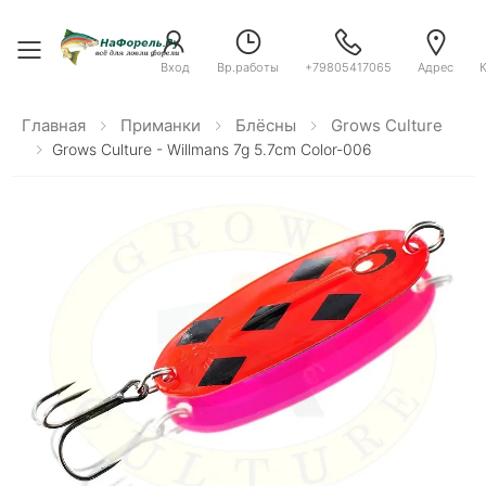
Toggle menu
Вход
Вр.работы
+79805417065
Адрес
Главная
Приманки
Блёсны
Grows Culture
Grows Culture - Willmans 7g 5.7cm Color-006