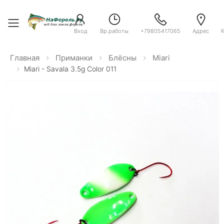
Toggle menu
Вход
Вр.работы
+79805417065
Адрес
Главная
Приманки
Блёсны
Miari
Miari - Savala 3.5g Color 011