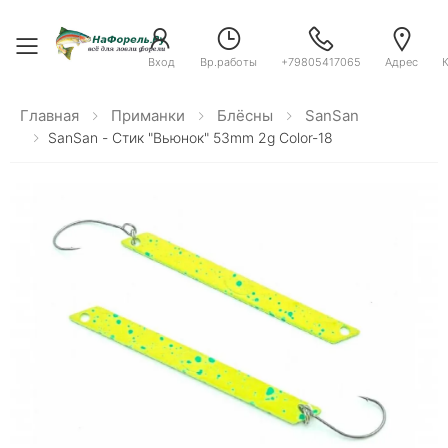
Toggle menu
Вход
Вр.работы
+79805417065
Адрес
Главная
Приманки
Блёсны
SanSan
SanSan - Стик "Вьюнок" 53mm 2g Color-18