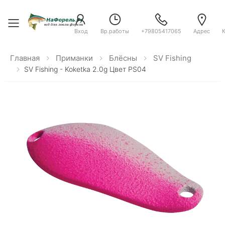
Toggle menu
Вход
Вр.работы
+79805417065
Адрес
Главная
Приманки
Блёсны
SV Fishing
SV Fishing - Koketka 2.0g Цвет PS04