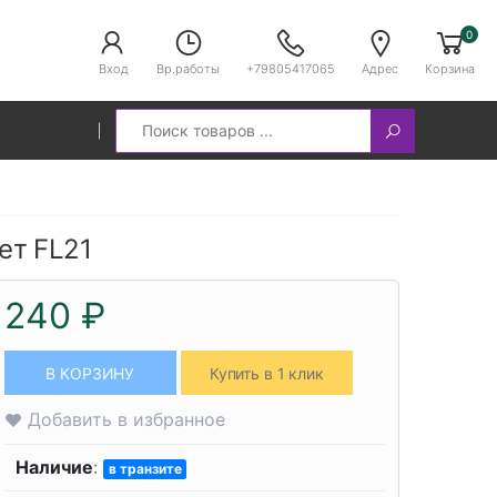
0
Вход
Вр.работы
+79805417065
Адрес
Корзина
Search
вет FL21
240 ₽
В КОРЗИНУ
Купить в 1 клик
Добавить в избранное
Наличие
:
в транзите