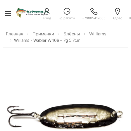
Toggle menu
Вход
Вр.работы
+79805417065
Адрес
Главная
Приманки
Блёсны
Williams
Williams - Wabler W40BH 7g 5.7cm