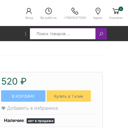
0
Вход
Вр.работы
+79805417065
Адрес
Корзина
Search
520 ₽
В КОРЗИНУ
Купить в 1 клик
Добавить в избранное
Наличие
:
нет в продаже