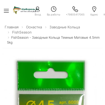
Toggle menu
Вход
Вр.работы
+79805417065
Адрес
Главная
Оснастка
Заводные Кольца
FishSeason
FishSeason - Заводные Кольца Темные Матовые 4.5mm
5kg