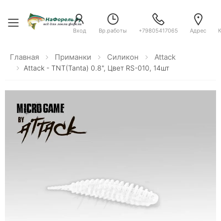
Toggle menu
Вход
Вр.работы
+79805417065
Адрес
Главная
Приманки
Силикон
Attack
Attack - TNT(Tanta) 0.8", Цвет RS-010, 14шт