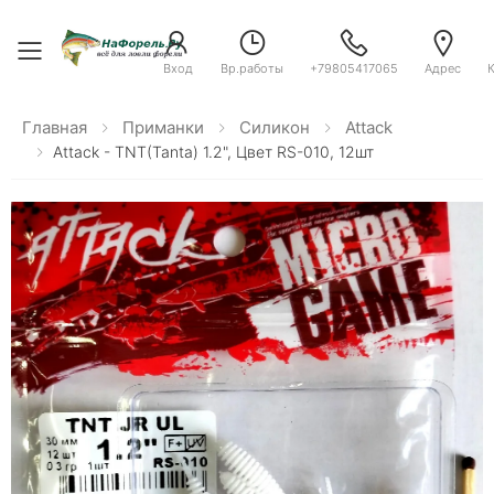
Toggle menu
Вход
Вр.работы
+79805417065
Адрес
Главная
Приманки
Силикон
Attack
Attack - TNT(Tanta) 1.2", Цвет RS-010, 12шт