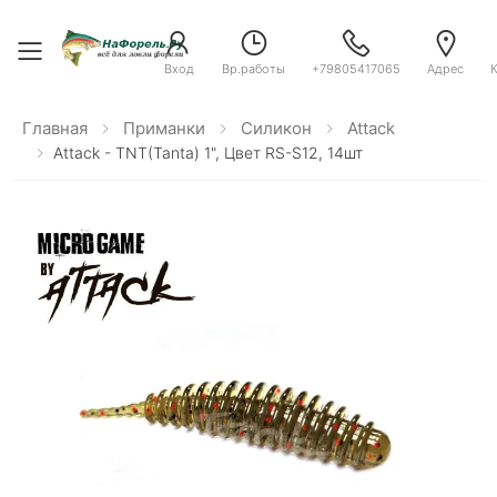
Toggle menu
Вход
Вр.работы
+79805417065
Адрес
Главная
Приманки
Силикон
Attack
Attack - TNT(Tanta) 1", Цвет RS-S12, 14шт