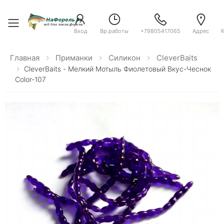
Toggle menu
Вход
Вр.работы
+79805417065
Адрес
Главная
Приманки
Силикон
CleverBaits
CleverBaits - Мелкий Мотыль Фиолетовый Вкус-Чеснок
Color-107