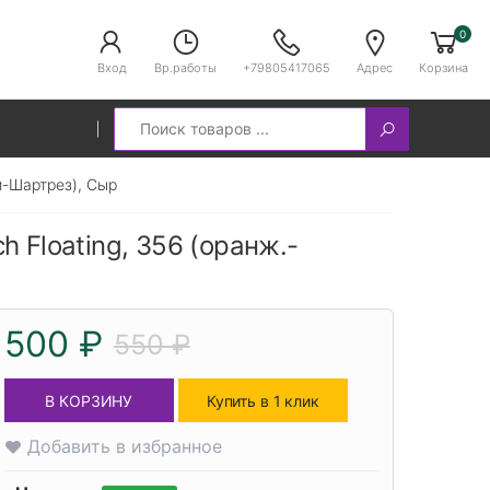
0
Вход
Вр.работы
+79805417065
Адрес
Корзина
Search
ый-Шартрез), Сыр
tch Floating, 356 (оранж.-
500 ₽
550 ₽
В КОРЗИНУ
Купить в 1 клик
Добавить в избранное