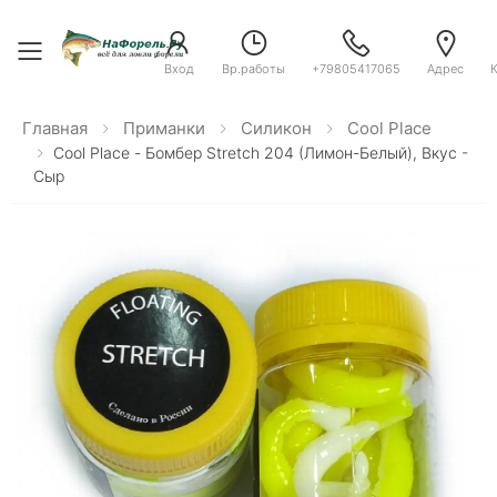
Toggle menu
Вход
Вр.работы
+79805417065
Адрес
Главная
Приманки
Силикон
Cool Place
Cool Place - Бомбер Stretch 204 (лимон-Белый), Вкус -
Сыр