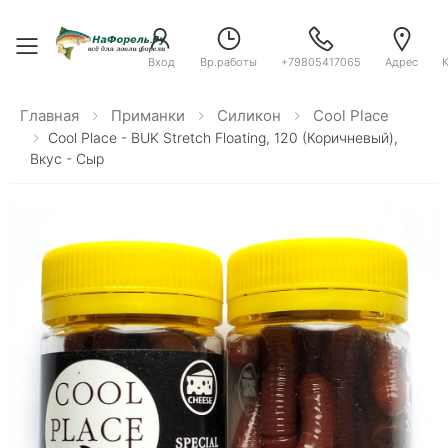
Toggle menu
Вход
Вр.работы
+79805417065
Адрес
Главная
Приманки
Силикон
Cool Place
Cool Place - BUK Stretch Floating, 120 (коричневый),
Вкус - Сыр