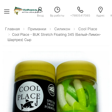
Toggle menu
Вход
Вр.работы
+79805417065
Адрес
Главная
Приманки
Силикон
Cool Place
Cool Place - BUK Stretch Floating 345 (белый-Лимон-
Шартрез) Сыр