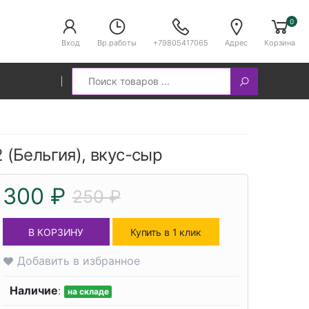
0
Вход
Вр.работы
+79805417065
Адрес
Корзина
Search
2 (Бельгия), вкус-сыр
300 ₽
250 ₽
В КОРЗИНУ
Купить в 1 клик
Добавить в избранное
Наличие
:
на складе