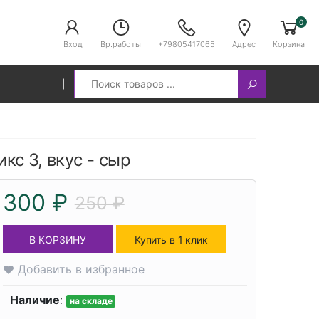
0
Вход
Вр.работы
+79805417065
Адрес
Корзина
Search
икс 3, вкус - сыр
300 ₽
250 ₽
В КОРЗИНУ
Купить в 1 клик
Добавить в избранное
Наличие
:
на складе