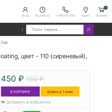
0
Вход
Вр.работы
+79805417065
Адрес
Корзина
Search
, Сыр
loating, цвет - 110 (сиреневый),
450 ₽
550 ₽
В КОРЗИНУ
Купить в 1 клик
Добавить в избранное