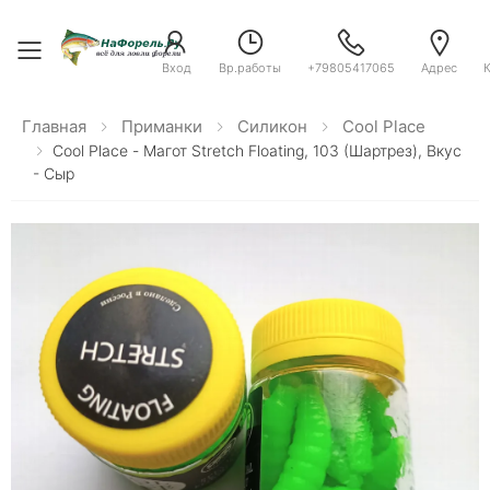
Toggle menu
Вход
Вр.работы
+79805417065
Адрес
Главная
Приманки
Силикон
Cool Place
Cool Place - Магот Stretch Floating, 103 (шартрез), Вкус
- Сыр