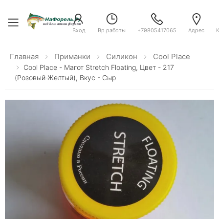
Toggle menu
Вход
Вр.работы
+79805417065
Адрес
Главная
Приманки
Силикон
Cool Place
Cool Place - Магот Stretch Floating, Цвет - 217
(розовый-Желтый), Вкус - Сыр