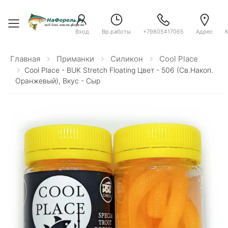
Toggle menu
Вход
Вр.работы
+79805417065
Адрес
Главная
Приманки
Силикон
Cool Place
Cool Place - BUK Stretch Floating Цвет - 506 (св.накоп.
Оранжевый), Вкус - Сыр