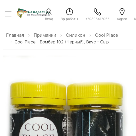
Toggle menu
Вход
Вр.работы
+79805417065
Адрес
Главная
Приманки
Силикон
Cool Place
Cool Place - Бомбер 102 (черный), Вкус - Сыр