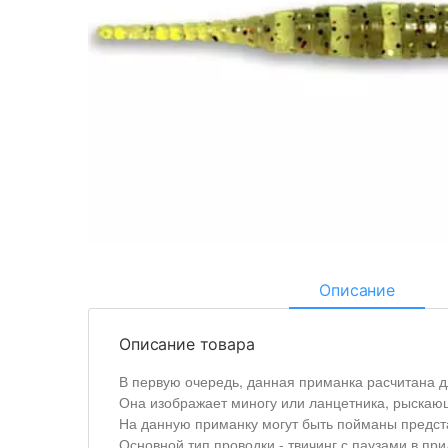
Описание
Описание товара
В первую очередь, данная приманка расчитана дл
Она изображает миногу или ланцетника, рыскающ
На данную приманку могут быть пойманы представ
Основной тип проводки - твичинг с паузами в пр