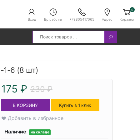
0
Вход
Вр.работы
+79805417065
Адрес
Корзина
Search
5-1-6 (8 шт)
175 ₽
230 ₽
В КОРЗИНУ
Купить в 1 клик
Добавить в избранное
Наличие
:
на складе