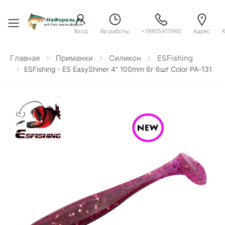
Toggle menu
Вход
Вр.работы
+79805417065
Адрес
Главная
Приманки
Силикон
ESFishing
ESFishing - ES EasyShiner 4" 100mm 6г 6шт Color PA-131