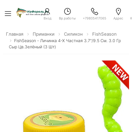
Toggle menu
Вход
Вр.работы
+79805417065
Адрес
Главная
Приманки
Силикон
FishSeason
FishSeason - Личинка 4-Х Частная 3.7"/9.5 См. 3.0 Гр
Сыр Цв.зелёный (3 Шт)