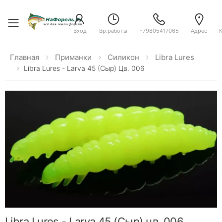
Toggle menu
Вход
Вр.работы
+79805417065
Адрес
Главная
Приманки
Силикон
Libra Lures
Libra Lures - Larva 45 (Сыр) Цв. 006
Libra Lures - Larva 45 (Сыр) цв. 006