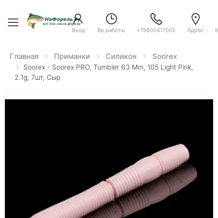
Toggle menu
Вход
Вр.работы
+79805417065
Адрес
Главная
Приманки
Силикон
Soorex
Soorex - Soorex PRO, Tumbler 63 Mm, 105 Light Pink,
2.1g, 7шт, Сыр