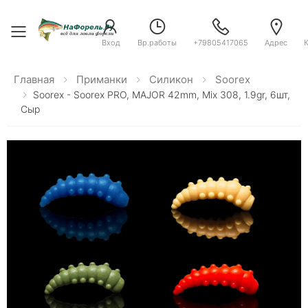
Toggle menu
Вход
Вр.работы
+79805417065
Адрес
Главная
Приманки
Силикон
Soorex
Soorex - Soorex PRO, MAJOR 42mm, Mix 308, 1.9gr, 6шт,
Сыр