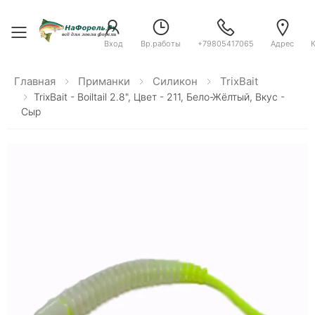
Toggle menu
Вход
Вр.работы
+79805417065
Адрес
Главная
Приманки
Силикон
TrixBait
TrixBait - Boiltail 2.8", Цвет - 211, Бело-Жёлтый, Вкус -
Сыр