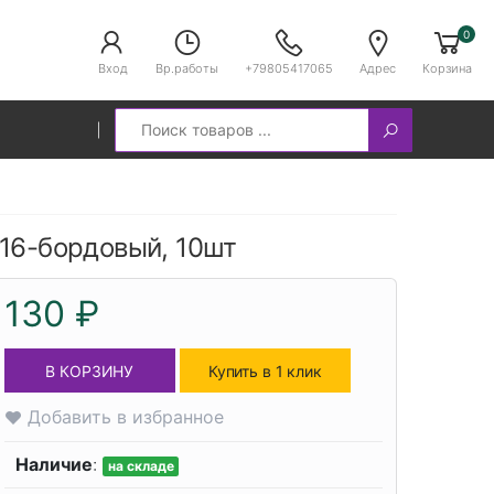
0
Вход
Вр.работы
+79805417065
Адрес
Корзина
Search
т 016-бордовый, 10шт
130 ₽
В КОРЗИНУ
Купить в 1 клик
Добавить в избранное
Наличие
:
на складе