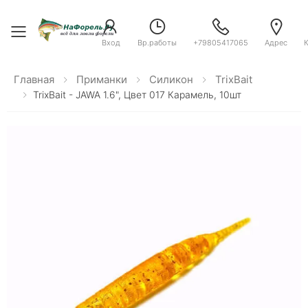
Toggle menu
Вход
Вр.работы
+79805417065
Адрес
Главная
Приманки
Силикон
TrixBait
TrixBait - JAWA 1.6", Цвет 017 Карамель, 10шт