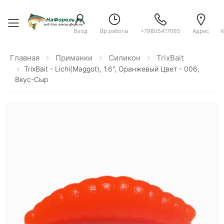
Toggle menu
Вход
Вр.работы
+79805417065
Адрес
Главная
Приманки
Силикон
TrixBait
TrixBait - Lichi(Maggot), 1.6", Оранжевый Цвет - 006,
Вкус-Сыр