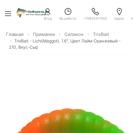
Toggle menu
Вход
Вр.работы
+79805417065
Адрес
Главная
Приманки
Силикон
TrixBait
TrixBait - Lichi(Maggot), 1.6", Цвет Лайм-Оранжевый -
210, Вкус-Сыр